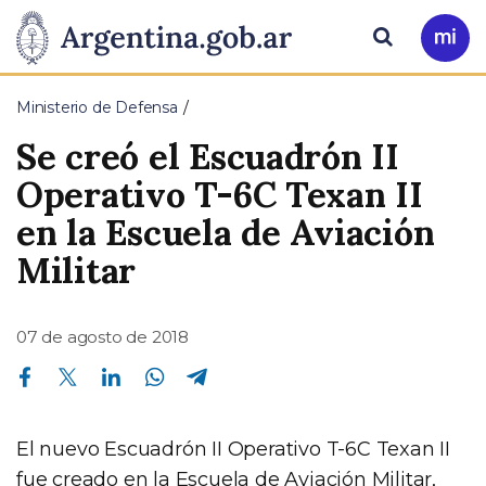
Pasar al contenido principal
Presidencia
Buscar
Ir
a
de
Mi
Ministerio de Defensa
Arg
la
Se creó el Escuadrón II
Nación
Operativo T-6C Texan II
en la Escuela de Aviación
Militar
07 de agosto de 2018
Compartir en Facebook
Compartir en Twitter
Compartir en Linkedin
Compartir en Whatsapp
Compartir en Telegram
El nuevo Escuadrón II Operativo T-6C Texan II
fue creado en la Escuela de Aviación Militar,