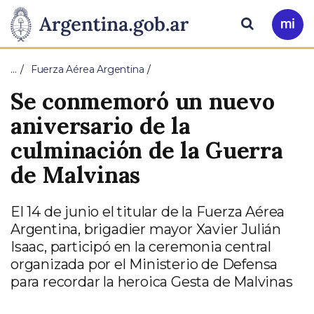
Pasar al contenido principal
Presidencia
Buscar
Ir
a
de
Mi
…
Fuerza Aérea Argentina
Arg
la
Se conmemoró un nuevo
Nación
aniversario de la
culminación de la Guerra
de Malvinas
El 14 de junio el titular de la Fuerza Aérea
Argentina, brigadier mayor Xavier Julián
Isaac, participó en la ceremonia central
organizada por el Ministerio de Defensa
para recordar la heroica Gesta de Malvinas