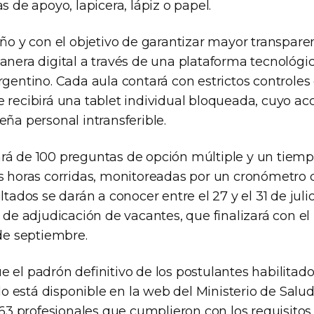
s de apoyo, lapicera, lápiz o papel.
año y con el objetivo de garantizar mayor transpar
anera digital a través de una plataforma tecnológi
rgentino. Cada aula contará con estrictos controles
 recibirá una tablet individual bloqueada, cuyo ac
eña personal intransferible.
rá de 100 preguntas de opción múltiple y un tie
es horas corridas, monitoreadas por un cronómetro d
ultados se darán a conocer entre el 27 y el 31 de jul
a de adjudicación de vacantes, que finalizará con el 
 de septiembre.
 el padrón definitivo de los postulantes habilitado
 está disponible en la web del Ministerio de Salud
.663 profesionales que cumplieron con los requisito