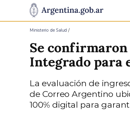
Pasar al contenido principal
Presidencia
de
Ministerio de Salud
la
Se confirmaron 
Nación
Integrado para e
La evaluación de ingreso 
de Correo Argentino ubi
100% digital para garant