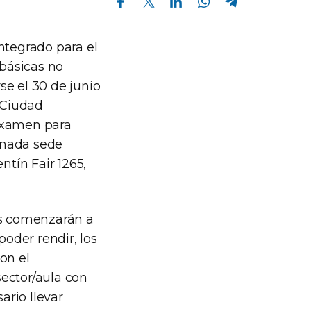
ntegrado para el
 básicas no
se el 30 de junio
, Ciudad
 examen para
onada sede
ntín Fair 1265,
es comenzarán a
poder rendir, los
on el
ector/aula con
ario llevar