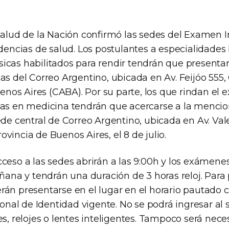
 Salud de la Nación confirmó las sedes del Examen I
idencias de salud. Los postulantes a especialidades
icas habilitados para rendir tendrán que presentar
as del Correo Argentino, ubicada en Av. Feijóo 555
os Aires (CABA). Por su parte, los que rindan el
cas en medicina tendrán que acercarse a la menci
ede central de Correo Argentino, ubicada en Av. Vale
vincia de Buenos Aires, el 8 de julio.
cceso a las sedes abrirán a las 9:00h y los exámen
añana y tendrán una duración de 3 horas reloj. Para 
rán presentarse en el lugar en el horario pautado c
al de Identidad vigente. No se podrá ingresar al s
es, relojes o lentes inteligentes. Tampoco será neces