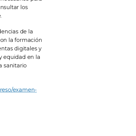
nsultar los
.
encias de la
con la formación
ntas digitales y
y equidad en la
a sanitario
ngreso/examen-