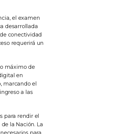
encia, el examen
ca desarrollada
 de conectividad
ceso requerirá un
mpo máximo de
igital en
io, marcando el
ingreso a las
s para rendir el
 de la Nación. La
s necesarios para