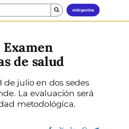
Mi
Buscar
en
el
Argen
sitio
el Examen
as de salud
8 de julio en dos sedes
de. La evaluación será
ridad metodológica.
Compartir en Facebook
Compartir en Twitter
Compartir en Linkedin
Compartir en Whatsapp
Compartir en Telegram