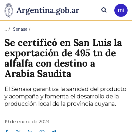
Pasar al contenido principal
Presidencia
Buscar
Ir
a
de
Mi
…
Senasa
Arg
la
Se certificó en San Luis la
Nación
exportación de 495 tn de
alfalfa con destino a
Arabia Saudita
El Senasa garantiza la sanidad del producto
y acompaña y fomenta el desarrollo de la
producción local de la provincia cuyana.
19 de enero de 2023
Compartir en Facebook
Compartir en Twitter
Compartir en Linkedin
Compartir en Whatsapp
Compartir en Telegram