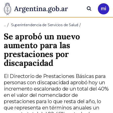
Pasar al contenido principal
Presidencia
Buscar
Ir
a
de
Mi
…
Superintendencia de Servicios de Salud
Arg
la
Se aprobó un nuevo
Nación
aumento para las
prestaciones por
discapacidad
El Directorio de Prestaciones Básicas para
personas con discapacidad aprobó hoy un
incremento escalonado de un total del 40%
en el valor del nomenclador de
prestaciones para lo que resta del año, lo
que representa en términos anuales un