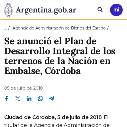
Pasar al contenido principal
Presidencia
Buscar
Ir
a
de
Mi
…
Agencia de Administración de Bienes del Estado
Arg
la
Se anunció el Plan de
Nación
Desarrollo Integral de los
terrenos de la Nación en
Embalse, Córdoba
05 de julio de 2018
Compartir en Facebook
Compartir en Twitter
Compartir en Linkedin
Compartir en Whatsapp
Compartir en Telegram
Ciudad de Córdoba, 5 de julio de 2018
. El
titular de la Agencia de Administración de