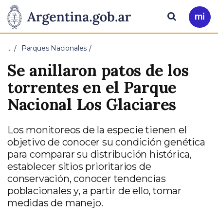
Pasar al contenido principal
Presidencia
Buscar
Ir
a
de
Mi
…
Parques Nacionales
Arg
la
Se anillaron patos de los
Nación
torrentes en el Parque
Nacional Los Glaciares
Los monitoreos de la especie tienen el
objetivo de conocer su condición genética
para comparar su distribución histórica,
establecer sitios prioritarios de
conservación, conocer tendencias
poblacionales y, a partir de ello, tomar
medidas de manejo.