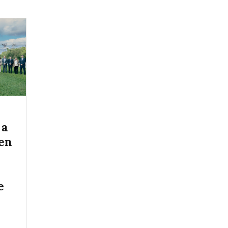
 a
 en
e