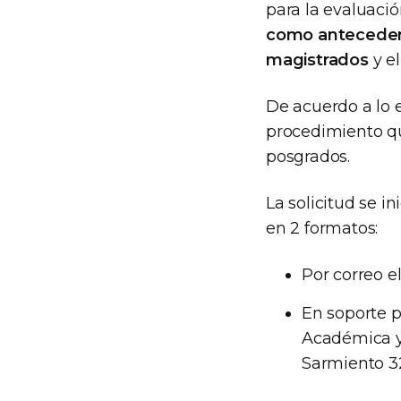
para la evaluaci
como anteceden
magistrados
y el
De acuerdo a lo e
procedimiento qu
posgrados.
La solicitud se i
en 2 formatos:
Por correo e
En soporte p
Académica y 
Sarmiento 3