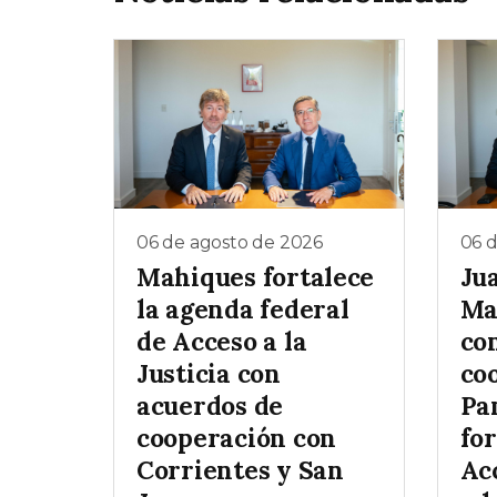
06 de agosto de 2026
06 
Mahiques fortalece
Ju
la agenda federal
Ma
de Acceso a la
co
Justicia con
co
acuerdos de
Pa
cooperación con
for
Corrientes y San
Acc