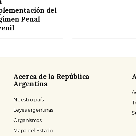
a
plementación del
gimen Penal
venil
Acerca de la República
A
Argentina
A
Nuestro país
T
Leyes argentinas
S
Organismos
Mapa del Estado