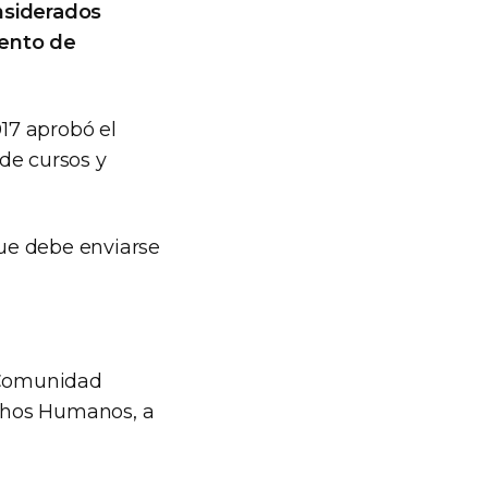
nsiderados
ento de
017 aprobó el
de cursos y
que debe enviarse
a Comunidad
echos Humanos, a