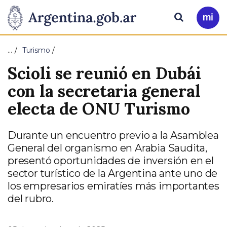
Pasar al contenido principal
Presidencia
Buscar
Ir
a
de
Mi
…
Turismo
Arg
la
Scioli se reunió en Dubái
Nación
con la secretaria general
electa de ONU Turismo
Durante un encuentro previo a la Asamblea
General del organismo en Arabia Saudita,
presentó oportunidades de inversión en el
sector turístico de la Argentina ante uno de
los empresarios emiratíes más importantes
del rubro.