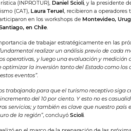
rística (INPROTUR),
Daniel Scioli
, y la presidente 
rismo (CAT),
Laura Teruel
, recibieron a operadores t
articiparon en los workshops de
Montevideo, Urugu
 Santiago, en Chile
.
mportancia de trabajar estratégicamente en las pr
fundamental realizar un análisis previo de cada m
os operativas, y luego una evaluación y medición d
de optimizar la inversión tanto del Estado como los
 estos eventos”
.
s trabajando para que el turismo receptivo siga c
ncremento del 10 por ciento. Y esto no es casualid
ros servicios; y también es clave que nuestro país 
ro de la región”
, concluyó
Scioli
.
realizó en el marco de la preparación de las próxim