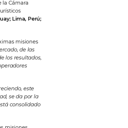
de la Cámara
urísticos
ay; Lima, Perú;
óximas misiones
ercado, de las
e los resultados,
 operadores
reciendo, este
ad, se da por la
está consolidado
as misiones