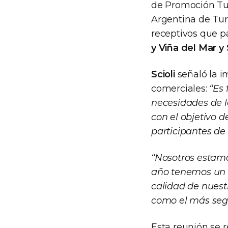
de Promoción Tu
Argentina de Tu
receptivos que p
y Viña del Mar y
Scioli
señaló la i
comerciales:
“Es 
necesidades de l
con el objetivo 
participantes de
“Nosotros estamo
año tenemos un i
calidad de nuest
como el más segu
Esta reunión se 