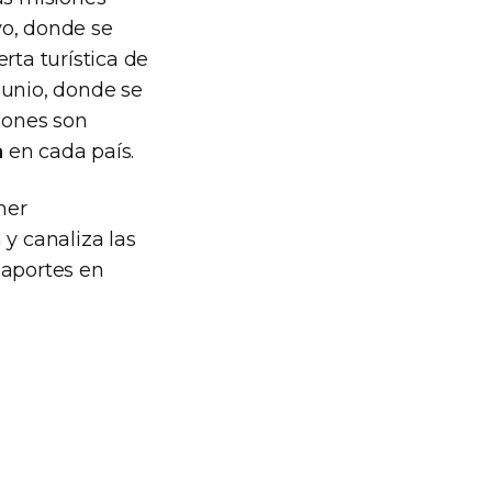
yo, donde se
rta turística de
 junio, donde se
ciones son
a
en cada país.
ner
 y canaliza las
 aportes en