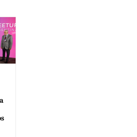
la
os