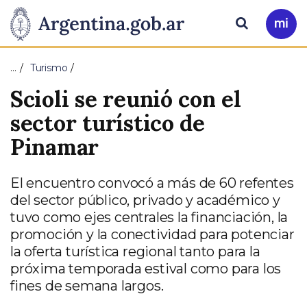
Pasar al contenido principal
Presidencia
Buscar
Ir
a
de
Mi
…
Turismo
Arg
la
Scioli se reunió con el
Nación
sector turístico de
Pinamar
El encuentro convocó a más de 60 refentes
del sector público, privado y académico y
tuvo como ejes centrales la financiación, la
promoción y la conectividad para potenciar
la oferta turística regional tanto para la
próxima temporada estival como para los
fines de semana largos.