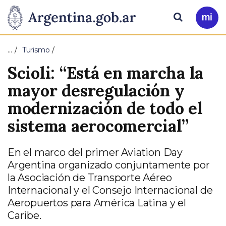
Pasar al contenido principal
Presidencia
Buscar
Ir
a
de
Mi
…
Turismo
Arg
la
Scioli: “Está en marcha la
Nación
mayor desregulación y
modernización de todo el
sistema aerocomercial”
En el marco del primer Aviation Day
Argentina organizado conjuntamente por
la Asociación de Transporte Aéreo
Internacional y el Consejo Internacional de
Aeropuertos para América Latina y el
Caribe.