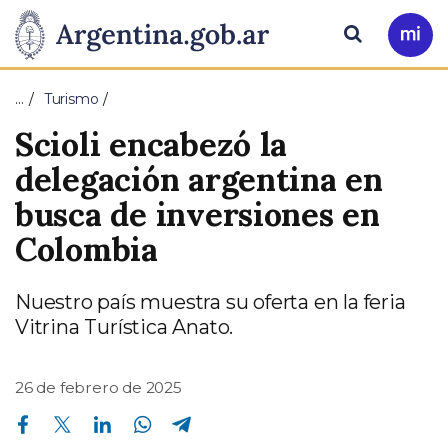
Pasar al contenido principal
Presidencia
Buscar
Ir
a
de
Mi
…
Turismo
Arg
la
Scioli encabezó la
Nación
delegación argentina en
busca de inversiones en
Colombia
Nuestro país muestra su oferta en la feria
Vitrina Turística Anato.
26 de febrero de 2025
Compartir en Facebook
Compartir en Twitter
Compartir en Linkedin
Compartir en Whatsapp
Compartir en Telegram