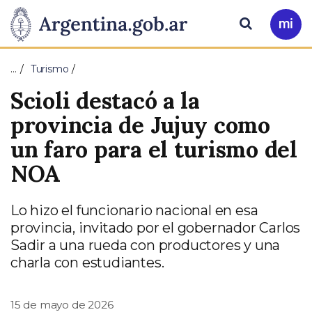
Pasar al contenido principal
Presidencia
Buscar
Ir
a
de
Mi
…
Turismo
Arg
la
Scioli destacó a la
Nación
provincia de Jujuy como
un faro para el turismo del
NOA
Lo hizo el funcionario nacional en esa
provincia, invitado por el gobernador Carlos
Sadir a una rueda con productores y una
charla con estudiantes.
15 de mayo de 2026