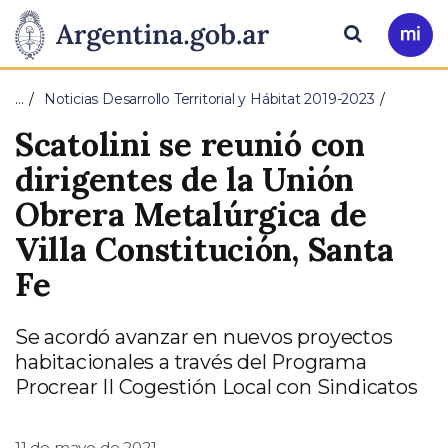
Pasar al contenido principal
Presidencia
Buscar
Ir
a
de
Mi
…
Noticias Desarrollo Territorial y Hábitat 2019-2023
Arg
la
Scatolini se reunió con
Nación
dirigentes de la Unión
Obrera Metalúrgica de
Villa Constitución, Santa
Fe
Se acordó avanzar en nuevos proyectos
habitacionales a través del Programa
Procrear II Cogestión Local con Sindicatos
11 de mayo de 2021