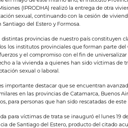
e en mayo de este mismo año, el Instituto Provinci
Misiones (IPRODHA) realizó la entrega de otra vivi
tación sexual, continuando con la cesión de viviend
 Santiago del Estero y Formosa.
 distintas provincias de nuestro país constituyen 
dos los institutos provinciales que forman parte de
sfuerzos y el compromiso con el fin de universaliza
echo a la vivienda a quienes han sido víctimas de t
otación sexual o laboral.
 es importante destacar que se encuentran avanzad
milares en las provincias de Catamarca, Buenos Aire
itos, para personas que han sido rescatadas de este 
da para víctimas de trata se inauguró el lunes 19 
cia de Santiago del Estero, producto del citado acu