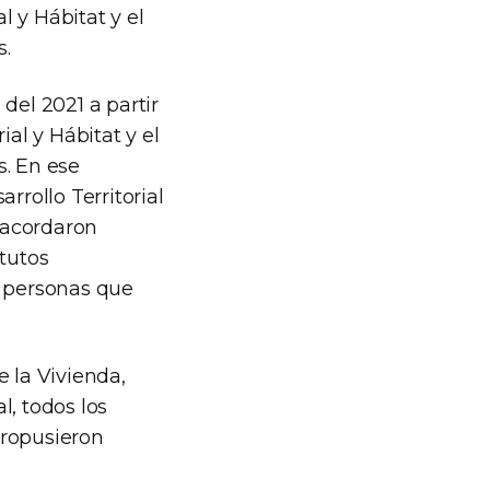
l y Hábitat y el
s.
del 2021 a partir
ial y Hábitat y el
s. En ese
rrollo Territorial
, acordaron
itutos
a personas que
e la Vivienda,
l, todos los
 propusieron