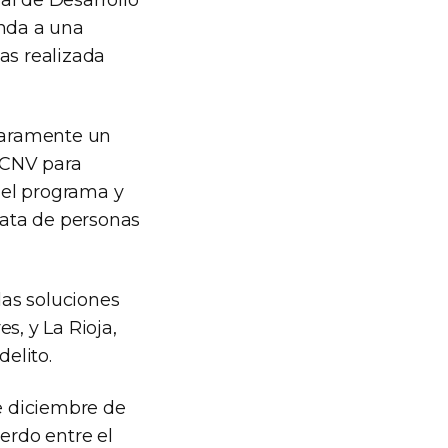
al de Desarrollo
enda a una
as realizada
claramente un
l CNV para
r el programa y
rata de personas
as soluciones
s, y La Rioja,
delito.
de diciembre de
erdo entre el