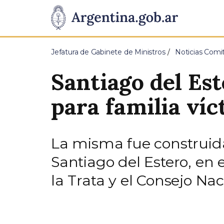
Pasar al contenido principal
Presidencia
de
Jefatura de Gabinete de Ministros
Noticias Comit
la
Santiago del Es
Nación
para familia víc
La misma fue construida
Santiago del Estero, en
la Trata y el Consejo Nac