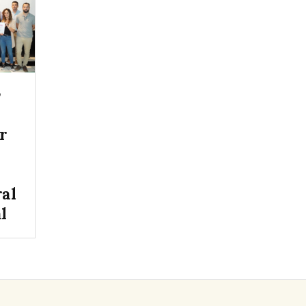
3
r
ral
l