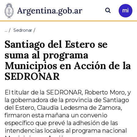
Pasar al contenido principal
Presidencia
Buscar
Ir
a
de
Mi
…
Sedronar
Arg
la
Santiago del Estero se
Nación
suma al programa
Municipios en Acción de la
SEDRONAR
El titular de la SEDRONAR, Roberto Moro, y
la gobernadora de la provincia de Santiago
del Estero, Claudia Ledesma de Zamora,
firmaron esta mañana un convenio
específico que prevé la adhesión de las
intendencias locales al programa nacional