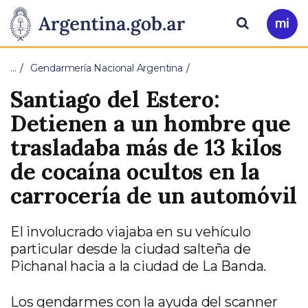
Pasar al contenido principal
Presidencia
Buscar
Ir
a
de
Mi
…
Gendarmería Nacional Argentina
Arg
la
Santiago del Estero:
Nación
Detienen a un hombre que
trasladaba más de 13 kilos
de cocaína ocultos en la
carrocería de un automóvil
El involucrado viajaba en su vehículo
particular desde la ciudad salteña de
Pichanal hacia a la ciudad de La Banda.
Los gendarmes con la ayuda del scanner