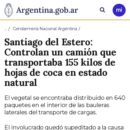
Pasar al contenido principal
Presidencia
Buscar
Ir
a
de
Mi
…
Gendarmería Nacional Argentina
Arg
la
Santiago del Estero:
Nación
Controlan un camión que
transportaba 155 kilos de
hojas de coca en estado
natural
El vegetal se encontraba distribuido en 640
paquetes en el interior de las bauleras
laterales del transporte de cargas.
El involucrado quedó supeditado a la causa