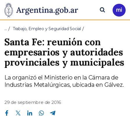
Pasar al contenido principal
Presidencia
Buscar
Ir
a
de
Mi
…
Trabajo, Empleo y Seguridad Social
Arg
la
Santa Fe: reunión con
Nación
empresarios y autoridades
provinciales y municipales
La organizó el Ministerio en la Cámara de
Industrias Metalúrgicas, ubicada en Gálvez.
29 de septiembre de 2016
Compartir en Facebook
Compartir en Twitter
Compartir en Linkedin
Compartir en Whatsapp
Compartir en Telegram