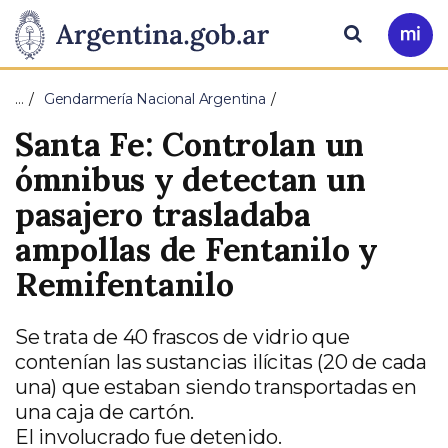
Pasar al contenido principal
Presidencia
Buscar
Ir
a
de
Mi
…
Gendarmería Nacional Argentina
Arg
la
Santa Fe: Controlan un
Nación
ómnibus y detectan un
pasajero trasladaba
ampollas de Fentanilo y
Remifentanilo
Se trata de 40 frascos de vidrio que
contenían las sustancias ilícitas (20 de cada
una) que estaban siendo transportadas en
una caja de cartón.
El involucrado fue detenido.