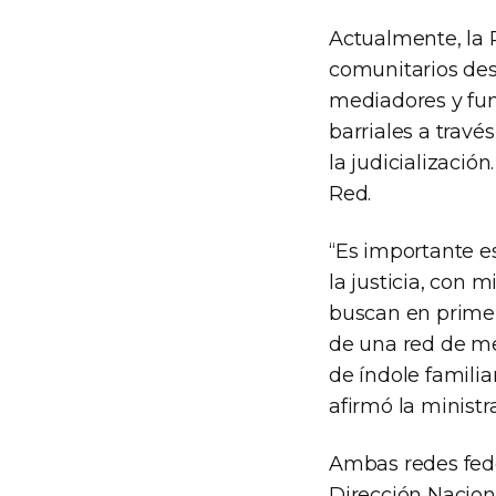
Actualmente, la 
comunitarios des
mediadores y fun
barriales a travé
la judicializació
Red.
“Es importante e
la justicia, con 
buscan en primer
de una red de me
de índole familia
afirmó la minist
Ambas redes fede
Dirección Nacion