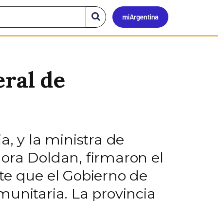
Mi
Buscar
en
el
Argen
sitio
eral de
, y la ministra de
ora Doldan, firmaron el
te que el Gobierno de
munitaria. La provincia