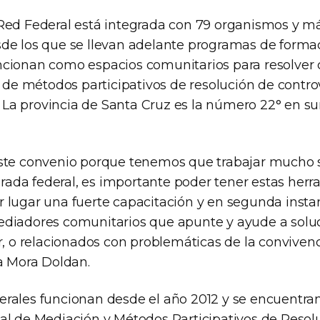
Red Federal está integrada con 79 organismos y m
de los que se llevan adelante programas de forma
cionan como espacios comunitarios para resolver c
s de métodos participativos de resolución de contro
n. La provincia de Santa Cruz es la número 22° en s
ste convenio porque tenemos que trabajar mucho s
mirada federal, es importante poder tener estas her
 lugar una fuerte capacitación y en segunda insta
diadores comunitarios que apunte y ayude a soluc
r, o relacionados con problemáticas de la convivenc
ra Mora Doldan.
rales funcionan desde el año 2012 y se encuentran
al de Mediación y Métodos Participativos de Resol