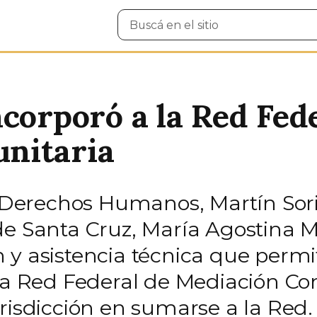
Buscar
en
el
sitio
corporó a la Red Fed
nitaria
y Derechos Humanos, Martín Soria
de Santa Cruz, María Agostina M
 y asistencia técnica que permi
 la Red Federal de Mediación Co
risdicción en sumarse a la Red.