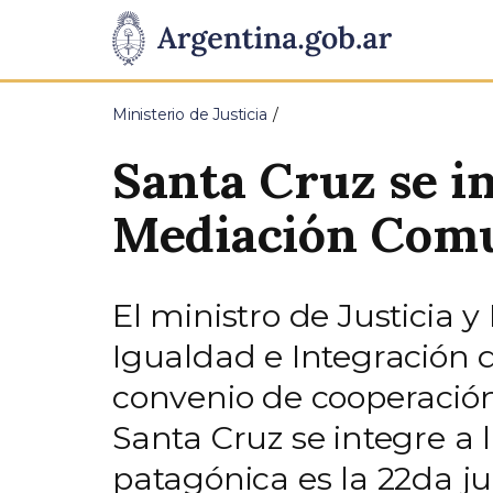
Pasar al contenido principal
Presidencia
de
Ministerio de Justicia
la
Santa Cruz se in
Nación
Mediación Comu
El ministro de Justicia 
Igualdad e Integración 
convenio de cooperación
Santa Cruz se integre a
patagónica es la 22da ju