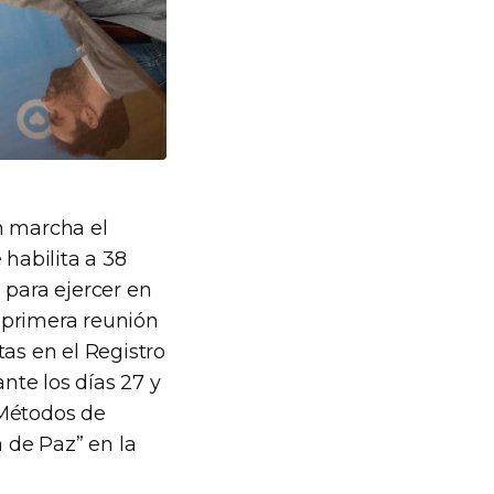
n marcha el
habilita a 38
 para ejercer en
a primera reunión
tas en el Registro
nte los días 27 y
 Métodos de
 de Paz” en la