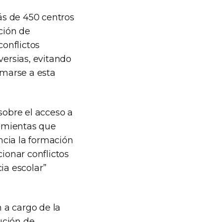
ás de 450 centros
ción de
onflictos
versias, evitando
umarse a esta
obre el acceso a
ramientas que
ncia la formación
ionar conflictos
ia escolar”
 a cargo de la
ución de