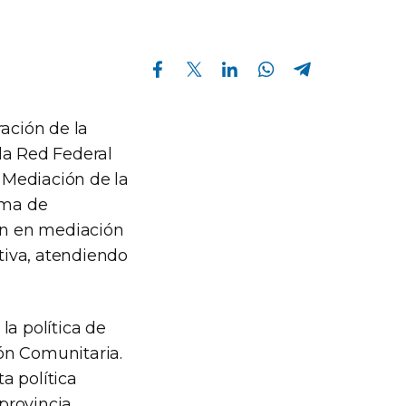
Compartir en Facebook
Compartir en Twitter
Compartir en Linkedin
Compartir en Whatsapp
Compartir en Telegram
ración de la
la Red Federal
e Mediación de la
ama de
ón en mediación
tiva, atendiendo
la política de
ón Comunitaria.
a política
 provincia