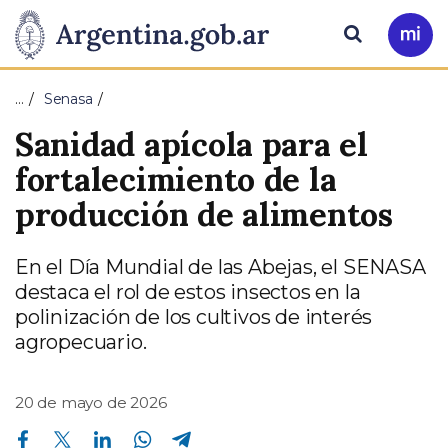
Pasar al contenido principal
Presidencia
Buscar
Ir
a
de
Mi
…
Senasa
Arg
la
Sanidad apícola para el
Nación
fortalecimiento de la
producción de alimentos
En el Día Mundial de las Abejas, el SENASA
destaca el rol de estos insectos en la
polinización de los cultivos de interés
agropecuario.
20 de mayo de 2026
Compartir en Facebook
Compartir en Twitter
Compartir en Linkedin
Compartir en Whatsapp
Compartir en Telegram