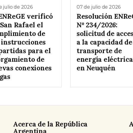
e julio de 2026
07 de julio de 2026
 ENReGE verificó
Resolución ENR
San Rafael el
Nº 234/2026:
mplimiento de
solicitud de acce
 instrucciones
a la capacidad de
partidas para el
transporte de
orgamiento de
energía eléctrica
evas conexiones
en Neuquén
 gas
Acerca de la República
A
Argentina