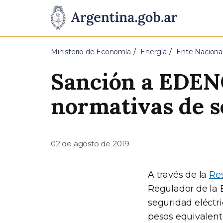
Pasar al contenido principal
Presidencia
de
Ministerio de Economía
Energía
Ente Nacional
la
Sanción a EDEN
Nación
normativas de s
02 de agosto de 2019
A través de la
Re
Regulador de la
seguridad eléctri
pesos equivalen