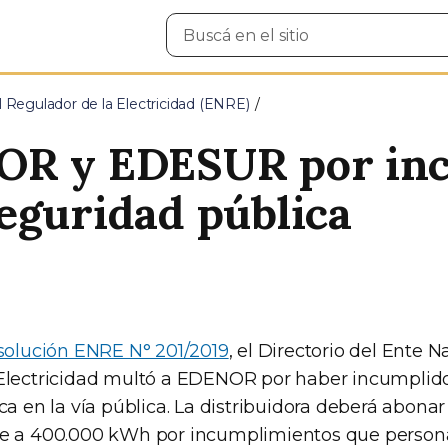
Buscar
en
el
sitio
 Regulador de la Electricidad (ENRE)
OR y EDESUR por in
eguridad pública
solución ENRE N° 201/2019
, el Directorio del Ente N
 Electricidad multó a EDENOR por haber incumpli
ca en la vía pública. La distribuidora deberá abon
te a 400.000 kWh por incumplimientos que persona