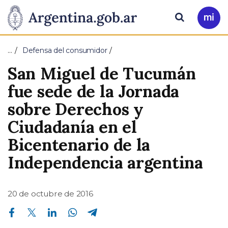
Pasar al contenido principal
Presidencia
Buscar
Ir
a
de
Mi
…
Defensa del consumidor
Arg
la
San Miguel de Tucumán
Nación
fue sede de la Jornada
sobre Derechos y
Ciudadanía en el
Bicentenario de la
Independencia argentina
20 de octubre de 2016
Compartir en Facebook
Compartir en Twitter
Compartir en Linkedin
Compartir en Whatsapp
Compartir en Telegram