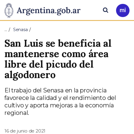
Pasar al contenido principal
Presidencia
Buscar
Ir
a
de
Mi
…
Senasa
Arg
la
San Luis se beneficia al
Nación
mantenerse como área
libre del picudo del
algodonero
El trabajo del Senasa en la provincia
favorece la calidad y el rendimiento del
cultivo y aporta mejoras a la economía
regional.
16 de junio de 2021