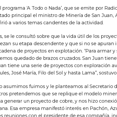
l programa ‘A Todo o Nada’, que se emite por Radi
ado principal el ministro de Minería de San Juan, A
firió a varios temas candentes de la actividad.
s, se le consultó sobre que la vida útil de los proye
ezan su etapa descendente y que si no se apuran i
cadena de proyectos en explotación. “Para armar y 
emos quedado de brazos cruzados. San Juan tiene 
uan tiene una serie de proyectos con exploración
ules, José María, Filo del Sol y hasta Lama”, sostuvo
o asumimos fuimos y le planteamos al Secretario d
ros pretendemos que se replique el modelo miner
a generar un proyecto de cobre, y nos hizo conexi
ana. Esa empresa manifestó interés en Pachón, Azul
s reuniones con el presidente de esa compañía, in