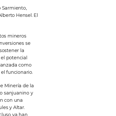
o Sarmiento,
lberto Hensel. El
ctos mineros
nversiones se
sostener la
el potencial
 avanzada como
 el funcionario.
e Minería de la
o sanjuanino y
ón con una
es y Altar.
cluso ya han