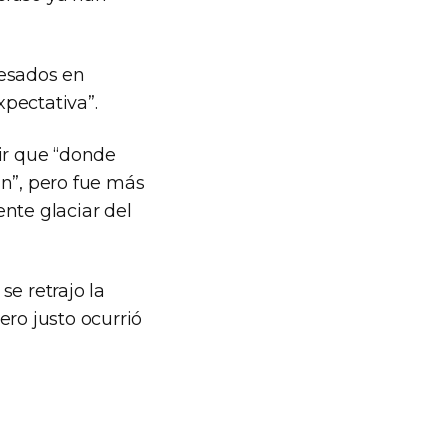
resados en
pectativa”.
ir que “donde
an”, pero fue más
nte glaciar del
e retrajo la
ero justo ocurrió