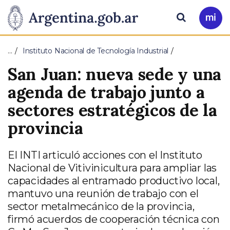
Pasar al contenido principal
Presidencia
Buscar
Ir
a
de
Mi
…
Instituto Nacional de Tecnología Industrial
Arg
la
San Juan: nueva sede y una
Nación
agenda de trabajo junto a
sectores estratégicos de la
provincia
El INTI articuló acciones con el Instituto
Nacional de Vitivinicultura para ampliar las
capacidades al entramado productivo local,
mantuvo una reunión de trabajo con el
sector metalmecánico de la provincia,
firmó acuerdos de cooperación técnica con