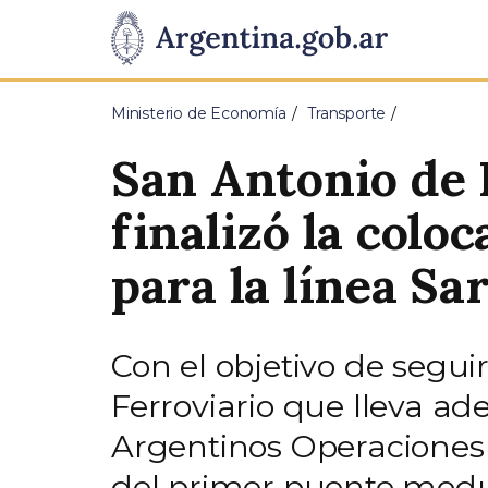
Pasar al contenido principal
Presidencia
de
Ministerio de Economía
Transporte
la
San Antonio de 
Nación
finalizó la col
para la línea S
Con el objetivo de segui
Ferroviario que lleva ade
Argentinos Operaciones 
del primer puente modu