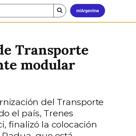
Mi
Buscar
en
el
Argen
sitio
 de Transporte
ente modular
rnización del Transporte
do el país, Trenes
 finalizó la colocación
 Padua, que está