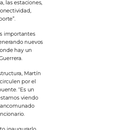
, las estaciones,
onectividad,
porte”.
s importantes
 generando nuevos
 donde hay un
Guerrera.
tructura, Martín
irculen por el
puente. “Es un
estamos viendo
o mancomunado
ncionario.
sto inaugurarlo