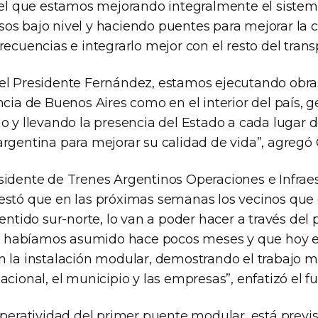
 el que estamos mejorando integralmente el sistema
os bajo nivel y haciendo puentes para mejorar la c
recuencias e integrarlo mejor con el resto del trans
el Presidente Fernández, estamos ejecutando obra
incia de Buenos Aires como en el interior del país,
jo y llevando la presencia del Estado a cada lugar
argentina para mejorar su calidad de vida”, agregó 
sidente de Trenes Argentinos Operaciones e Infraes
estó que en las próximas semanas los vecinos que c
sentido sur-norte, lo van a poder hacer a través del 
habíamos asumido hace pocos meses y que hoy 
on la instalación modular, demostrando el trabaj
acional, el municipio y las empresas”, enfatizó el fu
operatividad del primer puente modular, está previ