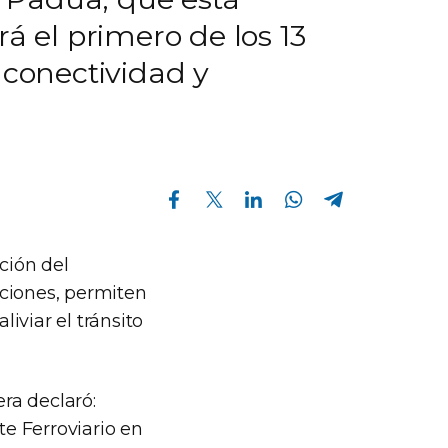
á el primero de los 13
 conectividad y
Compartir en Facebook
Compartir en Twitter
Compartir en Linkedin
Compartir en Whatsapp
Compartir en Telegram
ción del
aciones, permiten
liviar el tránsito
era declaró:
e Ferroviario en