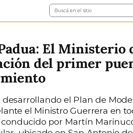
Buscar
en
el
sitio
Padua: El Ministerio
ocación del primer pu
armiento
r desarrollando el Plan de Mode
lante el Ministro Guerrera en to
conducido por Martín Marinucci,
lar, ubicado en San Antonio de