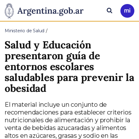
Pasar al contenido principal
Presidencia
Buscar
Ir
a
de
Mi
Ministerio de Salud
Arg
la
Salud y Educación
Nación
presentaron guía de
entornos escolares
saludables para prevenir la
obesidad
El material incluye un conjunto de
recomendaciones para establecer criterios
nutricionales de alimentación y prohibir la
venta de bebidas azucaradas y alimentos
altos en azúcares, grasas y sodio en las