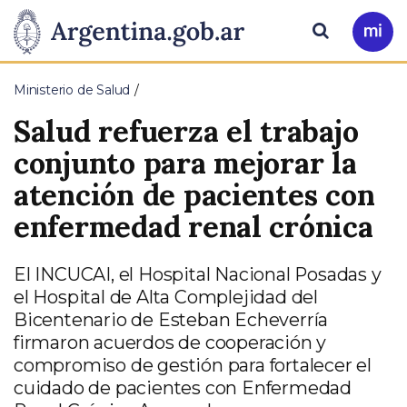
Pasar al contenido principal
Presidencia
Buscar
Ir
a
de
Mi
Ministerio de Salud
Arg
la
Salud refuerza el trabajo
Nación
conjunto para mejorar la
atención de pacientes con
enfermedad renal crónica
El INCUCAI, el Hospital Nacional Posadas y
el Hospital de Alta Complejidad del
Bicentenario de Esteban Echeverría
firmaron acuerdos de cooperación y
compromiso de gestión para fortalecer el
cuidado de pacientes con Enfermedad