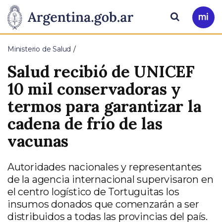
Pasar al contenido principal
Presidencia
Buscar
Ir
a
de
Mi
Ministerio de Salud
Arg
la
Salud recibió de UNICEF
Nación
10 mil conservadoras y
termos para garantizar la
cadena de frío de las
vacunas
Autoridades nacionales y representantes
de la agencia internacional supervisaron en
el centro logístico de Tortuguitas los
insumos donados que comenzarán a ser
distribuidos a todas las provincias del país.