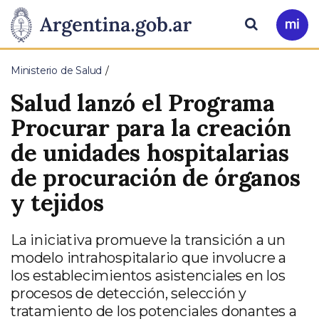
Pasar al contenido principal
Presidencia
Buscar
Ir
a
de
Mi
Ministerio de Salud
Arg
la
Salud lanzó el Programa
Nación
Procurar para la creación
de unidades hospitalarias
de procuración de órganos
y tejidos
La iniciativa promueve la transición a un
modelo intrahospitalario que involucre a
los establecimientos asistenciales en los
procesos de detección, selección y
tratamiento de los potenciales donantes a