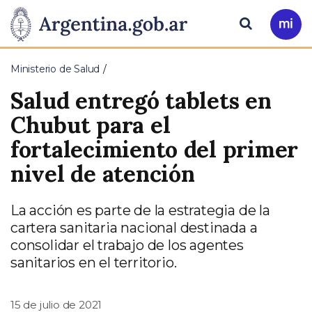
Pasar al contenido principal
Presidencia
Buscar
Ir
a
de
Mi
Ministerio de Salud
Arg
la
Salud entregó tablets en
Nación
Chubut para el
fortalecimiento del primer
nivel de atención
La acción es parte de la estrategia de la
cartera sanitaria nacional destinada a
consolidar el trabajo de los agentes
sanitarios en el territorio.
15 de julio de 2021