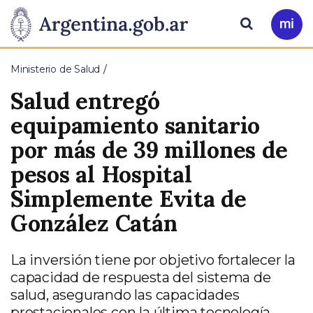
Pasar al contenido principal
Presidencia
Buscar
Ir
a
de
Mi
Ministerio de Salud
Arg
la
Salud entregó
Nación
equipamiento sanitario
por más de 39 millones de
pesos al Hospital
Simplemente Evita de
González Catán
La inversión tiene por objetivo fortalecer la
capacidad de respuesta del sistema de
salud, asegurando las capacidades
prestacionales con la última tecnología.