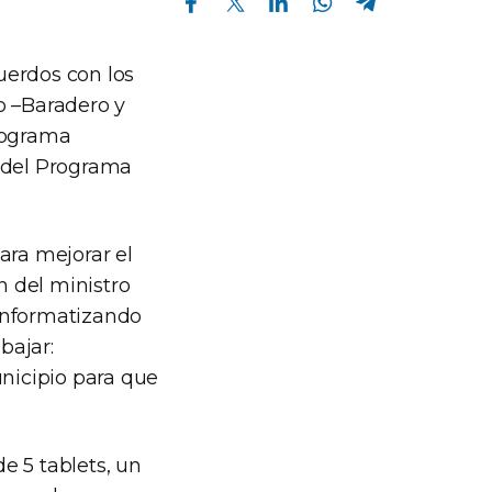
cuerdos con los
o –Baradero y
programa
 del Programa
ara mejorar el
n del ministro
 informatizando
bajar:
nicipio para que
e 5 tablets, un