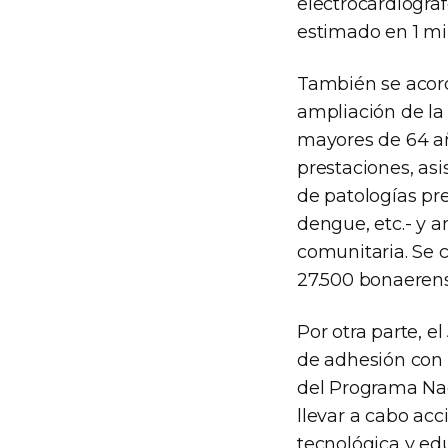
electrocardiógraf
estimado en 1 mi
También se acord
ampliación de la
mayores de 64 añ
prestaciones, as
de patologías pre
dengue, etc.- y 
comunitaria. Se 
27.500 bonaerens
Por otra parte, e
de adhesión con 
del Programa Nac
llevar a cabo ac
tecnológica y ed