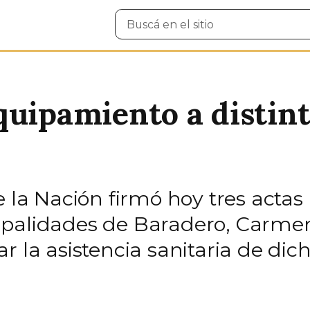
Buscar
en
el
sitio
quipamiento a distint
e la Nación firmó hoy tres acta
ipalidades de Baradero, Carme
r la asistencia sanitaria de dich