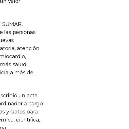
 un valor
el SUMAR,
e las personas
nuevas
atoria, atención
 miocardio,
y más salud
icia a más de
uscribió un acta
rdinador a cargo
os y Gatos para
ica, científica,
ma.