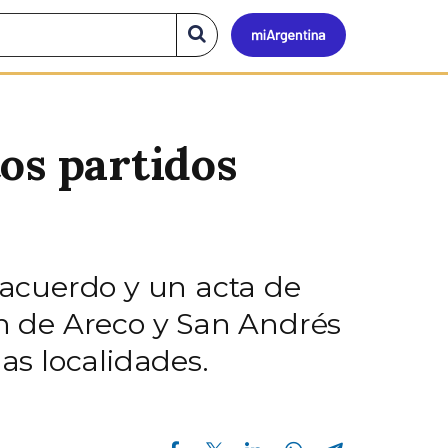
Mi
Buscar
en
el
Argen
sitio
os partidos
s acuerdo y un acta de
n de Areco y San Andrés
as localidades.
Compartir en Facebook
Compartir en Twitter
Compartir en Linkedin
Compartir en Whatsapp
Compartir en Telegram