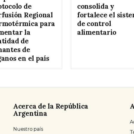
otocolo de
consolida y
rfusión Regional
fortalece el sist
rmotérmica para
de control
mentar la
alimentario
ntidad de
nantes de
anos en el país
Acerca de la República
A
Argentina
A
Nuestro país
T