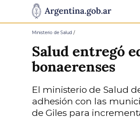
Pasar al contenido principal
Presidencia
de
Ministerio de Salud
la
Salud entregó e
Nación
bonaerenses
El ministerio de Salud d
adhesión con las munic
de Giles para incrementa