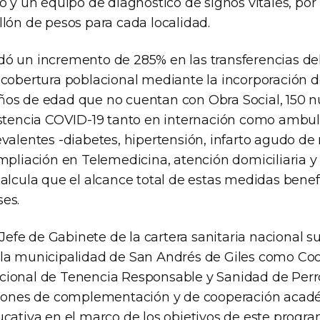
o y un equipo de diagnóstico de signos vitales, por
llón de pesos para cada localidad.
ó un incremento de 285% en las transferencias d
 cobertura poblacional mediante la incorporación d
os de edad que no cuentan con Obra Social, 150 
istencia COVID-19 tanto en internación como ambul
valentes -diabetes, hipertensión, infarto agudo de
ampliación en Telemedicina, atención domiciliaria 
calcula que el alcance total de estas medidas benef
es.
l Jefe de Gabinete de la cartera sanitaria nacional s
la municipalidad de San Andrés de Giles como Coo
ional de Tenencia Responsable y Sanidad de Perr
ciones de complementación y de cooperación académ
ucativa en el marco de los objetivos de este progra