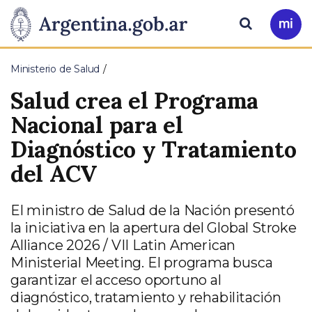
Pasar al contenido principal
Presidencia
Buscar
Ir
a
de
Mi
Ministerio de Salud
Arg
la
Salud crea el Programa
Nación
Nacional para el
Diagnóstico y Tratamiento
del ACV
El ministro de Salud de la Nación presentó
la iniciativa en la apertura del Global Stroke
Alliance 2026 / VII Latin American
Ministerial Meeting. El programa busca
garantizar el acceso oportuno al
diagnóstico, tratamiento y rehabilitación