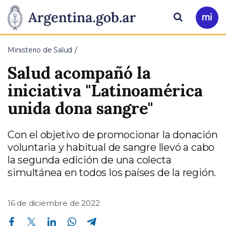
Pasar al contenido principal
Presidencia
Buscar
Ir
a
de
Mi
Ministerio de Salud
Arg
la
Salud acompañó la
Nación
iniciativa "Latinoamérica
unida dona sangre"
Con el objetivo de promocionar la donación
voluntaria y habitual de sangre llevó a cabo
la segunda edición de una colecta
simultánea en todos los países de la región.
16 de diciembre de 2022
Compartir en Facebook
Compartir en Twitter
Compartir en Linkedin
Compartir en Whatsapp
Compartir en Telegram