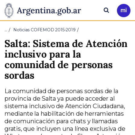
Pasar al contenido principal
Presidencia
Buscar
Ir
a
de
Mi
…
Noticias COFEMOD 2015-2019
Arg
la
Salta: Sistema de Atención
Nación
inclusivo para la
comunidad de personas
sordas
La comunidad de personas sordas de la
provincia de Salta ya puede acceder al
sistema inclusivo de Atención Ciudadana,
mediante la habilitación de herramientas
de comunicación para chats y llamadas
gratis, que incluyen una línea exclusiva de