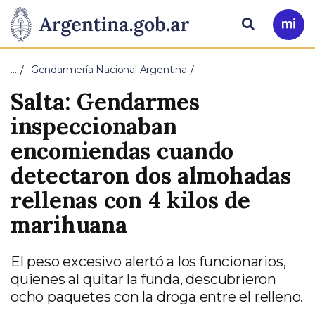
Pasar al contenido principal
Presidencia
Buscar
Ir
a
de
Mi
…
Gendarmería Nacional Argentina
Arg
la
Salta: Gendarmes
Nación
inspeccionaban
encomiendas cuando
detectaron dos almohadas
rellenas con 4 kilos de
marihuana
El peso excesivo alertó a los funcionarios,
quienes al quitar la funda, descubrieron
ocho paquetes con la droga entre el relleno.