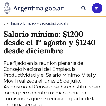
Pasar al contenido principal
Presidencia
Buscar
Ir
a
de
Mi
…
Trabajo, Empleo y Seguridad Social
Arg
la
Salario mínimo: $1200
Nación
desde el 1° agosto y $1240
desde diciembre
Fue fijado en la reunión plenaria del
Consejo Nacional del Empleo, la
Productividad y el Salario Mínimo, Vital y
Movil realizada el lunes 28 de julio.
Asimismo, el Consejo, se ha constituido en
forma permanente mediante cuatro
comisiones que se reunirán a partir de la
próxima semana.