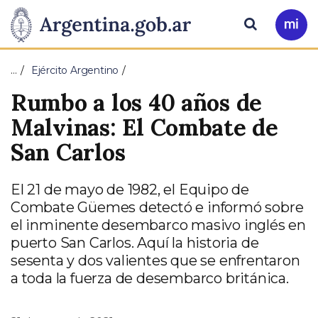
Pasar al contenido principal
Presidencia
Buscar
Ir
a
de
Mi
…
Ejército Argentino
Arg
la
Rumbo a los 40 años de
Nación
Malvinas: El Combate de
San Carlos
El 21 de mayo de 1982, el Equipo de
Combate Güemes detectó e informó sobre
el inminente desembarco masivo inglés en
puerto San Carlos. Aquí la historia de
sesenta y dos valientes que se enfrentaron
a toda la fuerza de desembarco británica.