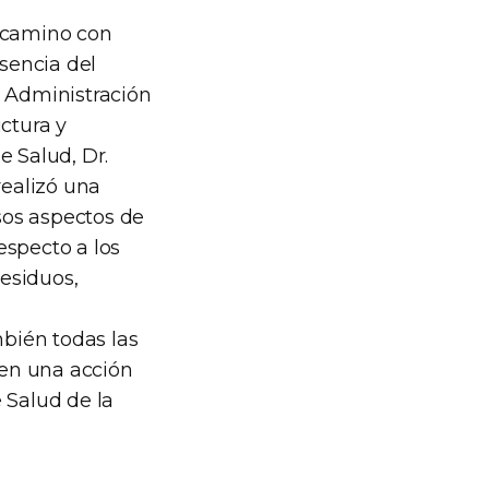
u camino con
esencia del
e Administración
uctura y
e Salud, Dr.
realizó una
rsos aspectos de
respecto a los
esiduos,
mbién todas las
 en una acción
 Salud de la