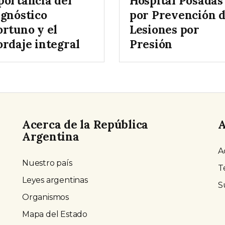
portancia del
Hospital Posadas
agnóstico
por Prevención 
ortuno y el
Lesiones por
ordaje integral
Presión
Acerca de la República
A
Argentina
A
Nuestro país
T
Leyes argentinas
S
Organismos
Mapa del Estado