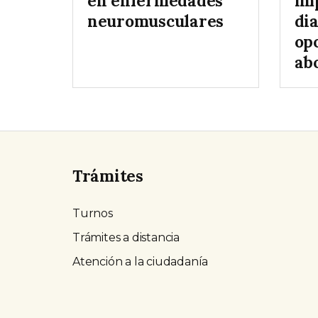
en enfermedades
im
neuromusculares
di
op
ab
Trámites
Turnos
Trámites a distancia
Atención a la ciudadanía