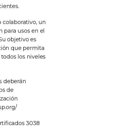
cientes.
o colaborativo, un
n para usos en el
Su objetivo es
ción que permita
todos los niveles
os deberán
os de
ización
sp.org/
rtificados 3038