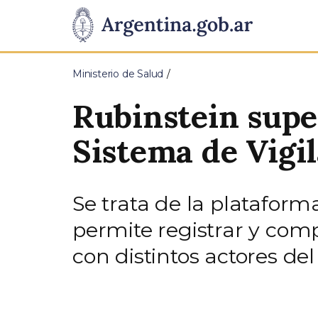
Pasar al contenido principal
Presidencia
de
Ministerio de Salud
la
Rubinstein supe
Nación
Sistema de Vigi
Se trata de la plataform
permite registrar y com
con distintos actores del 