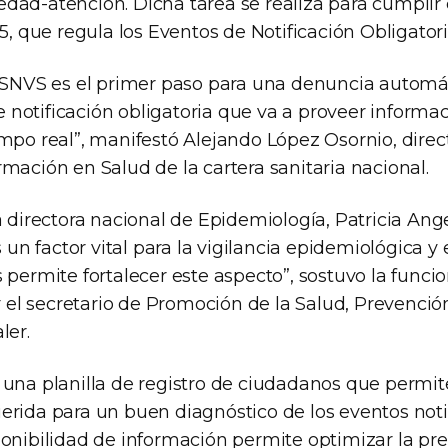
dad-atención. Dicha tarea se realiza para cumplir 
65, que regula los Eventos de Notificación Obligator
l SNVS es el primer paso para una denuncia automá
notificación obligatoria que va a proveer inform
empo real”, manifestó Alejando López Osornio, direc
mación en Salud de la cartera sanitaria nacional.
a directora nacional de Epidemiología, Patricia Ang
s un factor vital para la vigilancia epidemiológica y 
 permite fortalecer este aspecto”, sostuvo la funci
l secretario de Promoción de la Salud, Prevención
ler.
 una planilla de registro de ciudadanos que permit
erida para un buen diagnóstico de los eventos noti
ponibilidad de información permite optimizar la pr