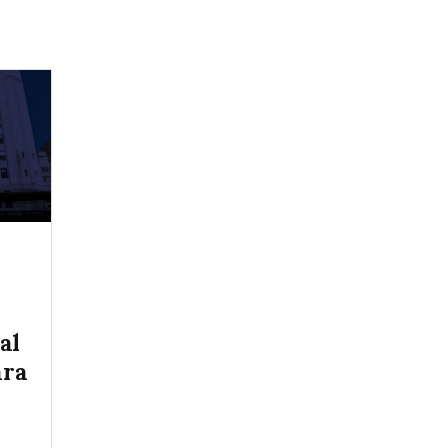
al
ara