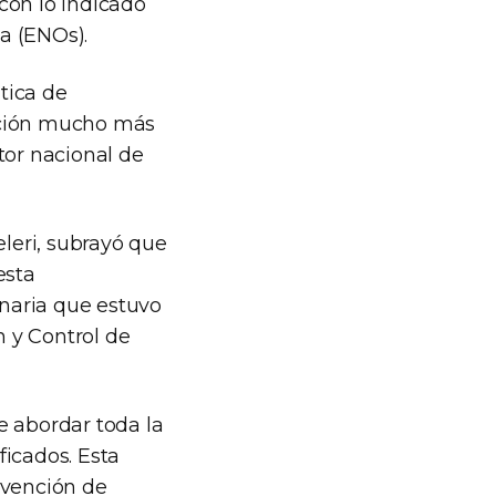
con lo indicado
ia (ENOs).
tica de
ación mucho más
tor nacional de
eleri, subrayó que
esta
onaria que estuvo
 y Control de
e abordar toda la
ficados. Esta
evención de