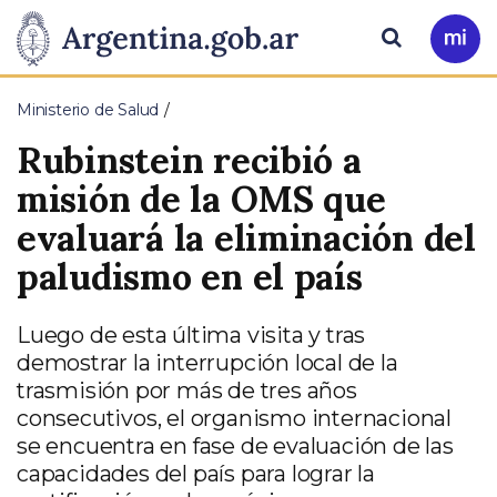
Pasar al contenido principal
Presidencia
Buscar
Ir
a
de
Mi
Ministerio de Salud
Arg
la
Rubinstein recibió a
Nación
misión de la OMS que
evaluará la eliminación del
paludismo en el país
Luego de esta última visita y tras
demostrar la interrupción local de la
trasmisión por más de tres años
consecutivos, el organismo internacional
se encuentra en fase de evaluación de las
capacidades del país para lograr la