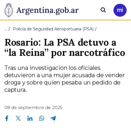
Pasar al contenido principal
Presidencia
Buscar
Ir
a
de
Mi
…
Policía de Seguridad Aeroportuaria (PSA)
Arg
la
Rosario: La PSA detuvo a
Nación
“la Reina” por narcotráfico
Tras una investigación los oficiales
detuvieron a una mujer acusada de vender
droga y sobre quien pesaba un pedido de
captura.
08 de septiembre de 2025
Compartir en Facebook
Compartir en Twitter
Compartir en Linkedin
Compartir en Whatsapp
Compartir en Telegram