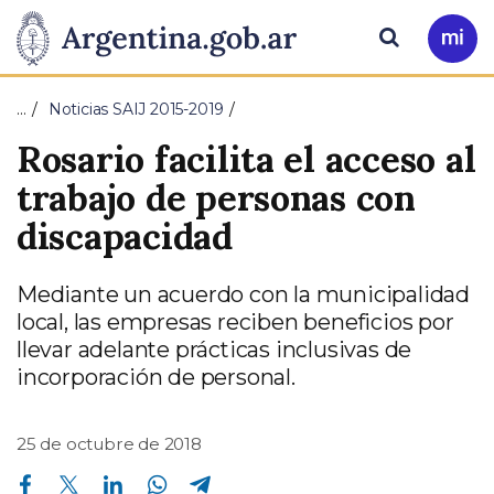
Pasar al contenido principal
Presidencia
Buscar
Ir
a
de
Mi
…
Noticias SAIJ 2015-2019
Arg
la
Rosario facilita el acceso al
Nación
trabajo de personas con
discapacidad
Mediante un acuerdo con la municipalidad
local, las empresas reciben beneficios por
llevar adelante prácticas inclusivas de
incorporación de personal.
25 de octubre de 2018
Compartir en Facebook
Compartir en Twitter
Compartir en Linkedin
Compartir en Whatsapp
Compartir en Telegram