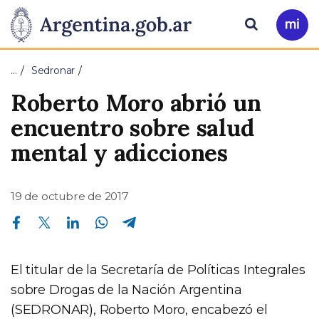
Pasar al contenido principal
Presidencia
Buscar
Ir
a
de
Mi
…
Sedronar
Arg
la
Roberto Moro abrió un
Nación
encuentro sobre salud
mental y adicciones
19 de octubre de 2017
Compartir en Facebook
Compartir en Twitter
Compartir en Linkedin
Compartir en Whatsapp
Compartir en Telegram
El titular de la Secretaría de Políticas Integrales
sobre Drogas de la Nación Argentina
(SEDRONAR), Roberto Moro, encabezó el