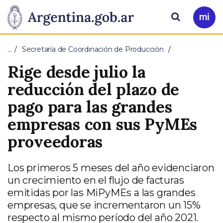
Pasar al contenido principal
Presidencia
Buscar
Ir
a
de
Mi
…
Secretaría de Coordinación de Producción
Arg
la
Rige desde julio la
Nación
reducción del plazo de
pago para las grandes
empresas con sus PyMEs
proveedoras
Los primeros 5 meses del año evidenciaron
un crecimiento en el flujo de facturas
emitidas por las MiPyMEs a las grandes
empresas, que se incrementaron un 15%
respecto al mismo período del año 2021.