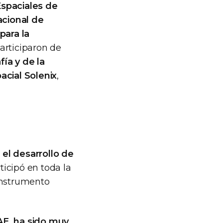
Espaciales de
acional de
para la
articiparon de
ía y de la
acial Solenix
,
el desarrollo de
ticipó en toda la
 instrumento
AE, ha sido muy