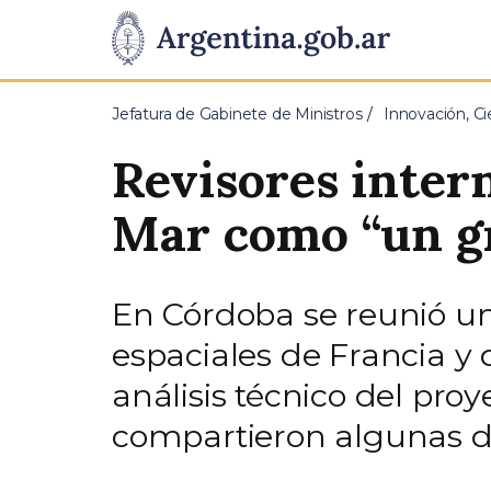
Pasar al contenido principal
Presidencia
de
Jefatura de Gabinete de Ministros
Innovación, Ci
la
Revisores inter
Nación
Mar como “un gr
En Córdoba se reunió un
espaciales de Francia y d
análisis técnico del proy
compartieron algunas de