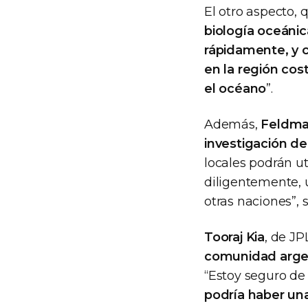
El otro aspecto,
biología oceánic
rápidamente, y 
en la región co
el océano
”.
Además,
Feldman
investigación de
locales podrán ut
diligentemente, 
otras naciones”, 
Tooraj Kia
, de J
comunidad argen
“Estoy seguro de 
podría haber un