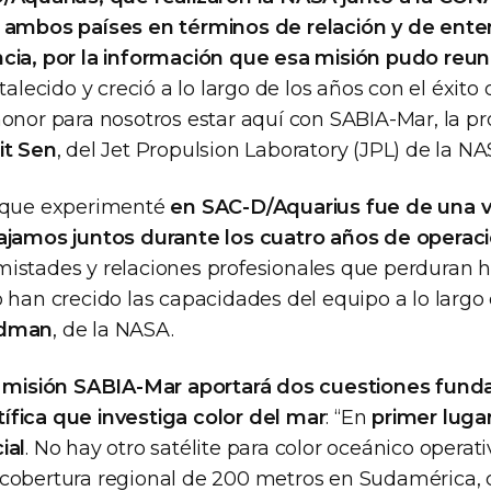
a ambos países en términos de relación y de ente
cia, por la información que esa misión pudo reun
talecido y creció a lo largo de los años con el éxito
honor para nosotros estar aquí con SABIA-Mar, la p
t Sen
, del Jet Propulsion Laboratory (JPL) de la NA
n que experimenté
en SAC-D/Aquarius fue de una 
bajamos juntos durante los cuatro años de operac
istades y relaciones profesionales que perduran h
 han crecido las capacidades del equipo a lo largo 
ldman
, de la NASA.
a misión SABIA-Mar aportará dos cuestiones fund
fica que investiga color del mar
: “En
primer luga
ial
. No hay otro satélite para color oceánico operat
 cobertura regional de 200 metros en Sudamérica,