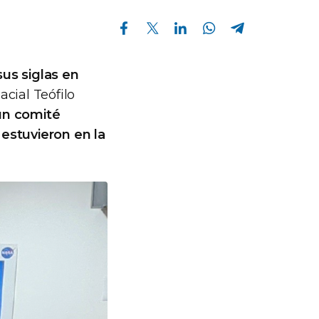
Compartir en Facebook
Compartir en Twitter
Compartir en Linkedin
Compartir en Whatsapp
Compartir en Telegram
us siglas en
acial Teófilo
 un comité
 estuvieron en la