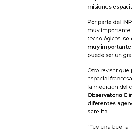
misiones espacia
Por parte del IN
muy importante p
tecnológicos,
se 
muy importante 
puede ser un gran
Otro revisor que 
espacial frances
la medición del c
Observatorio Clim
diferentes agenc
satelital
.
“Fue una buena r