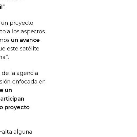
l
”.
 un proyecto
to a los aspectos
imos
un avance
ue este satélite
na”.
, de la agencia
isión enfocada en
de un
participan
vo proyecto
Falta alguna