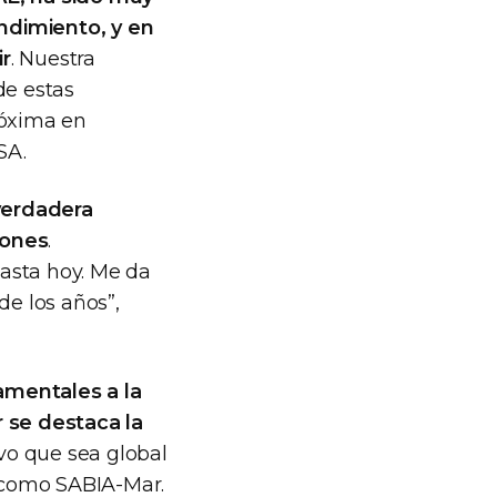
ndimiento, y en
ir
. Nuestra
 de estas
róxima en
SA.
verdadera
iones
.
asta hoy. Me da
de los años”,
amentales a la
r se destaca la
ivo que sea global
 como SABIA-Mar.