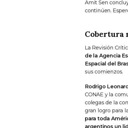
Amit Sen concluy
continúen. Espero
Cobertura r
La Revisión Crít
de la Agencia Es
Espacial del Bras
sus comienzos.
Rodrigo Leonard
CONAE y la comun
colegas de la co
gran logro para l
para toda Améri
argentinos un li