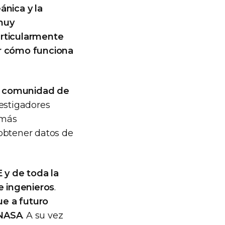
ánica y la
 muy
rticularmente
r cómo funciona
la comunidad de
vestigadores
 más
 obtener datos de
E y de toda la
e ingenieros
.
ue a futuro
 NASA
. A su vez