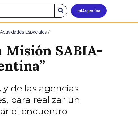
Mi
Buscar
en
el
Argen
sitio
Actividades Espaciales
la Misión SABIA-
entina”
 y de las agencias
es, para realizar un
izar el encuentro