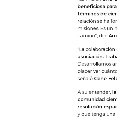
beneficiosa par
términos de cien
relación se ha for
misiones. Es un 
camino”, dijo
Ami
“La colaboració
asociación. Tra
Desarrollamos am
placer ver cuánto
señaló
Gene Fe
A su entender,
l
comunidad cientí
resolución espac
y que tenga una