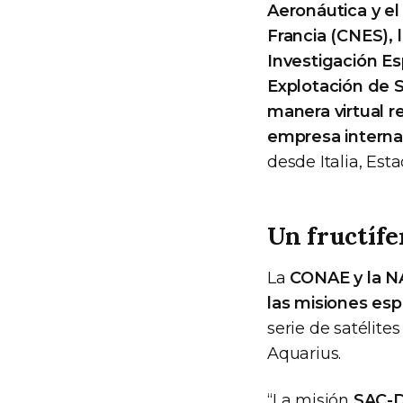
Aeronáutica y el
Francia (CNES), 
Investigación Es
Explotación de 
manera virtual r
empresa internac
desde Italia, Es
Un fructíf
La
CONAE y la NA
las misiones esp
serie de satélite
Aquarius.
“La misión
SAC-D